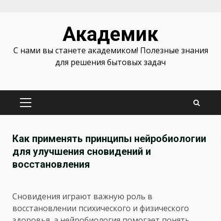
Перейти
Академик
к
содержимому
С нами вы станете академиком! Полезные знания
для решения бытовых задач
ОСНОВНОЕ
МЕНЮ
Как применять принципы нейробиологии
для улучшения сновидений и
восстановления
Сновидения играют важную роль в
восстановлении психического и физического
здоровья, а нейробиология помогает понять