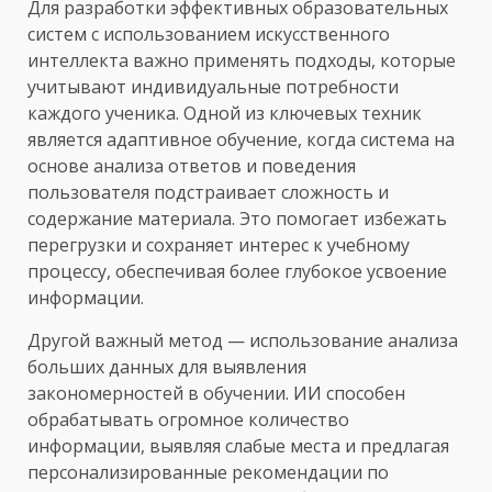
Для разработки эффективных образовательных
систем с использованием искусственного
интеллекта важно применять подходы, которые
учитывают индивидуальные потребности
каждого ученика. Одной из ключевых техник
является адаптивное обучение, когда система на
основе анализа ответов и поведения
пользователя подстраивает сложность и
содержание материала. Это помогает избежать
перегрузки и сохраняет интерес к учебному
процессу, обеспечивая более глубокое усвоение
информации.
Другой важный метод — использование анализа
больших данных для выявления
закономерностей в обучении. ИИ способен
обрабатывать огромное количество
информации, выявляя слабые места и предлагая
персонализированные рекомендации по