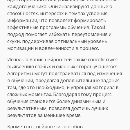
каждого ученика. Они анализируют данные о
способностях, интересах и темпах усвоения
информации, что позволяет формировать
эффективные программы обучения. Такой
подход помогает избежать переутомления и
скуки, поддерживая оптимальный уровень
мотивации и вовлечённости в процесс.
Использование нейросетей также способствует
выявлению слабых и сильных сторон учащегося.
Алгоритмы могут подстраиваться под изменения
в обучении, предлагая дополнительные задания
там, где это необходимо, и упрощая материал в
сложных моментах. Благодаря этому процесс
обучения становится более динамичным и
результативным, позволяя достичь лучших
результатов за меньшее время.
Кроме того, нейросети способны