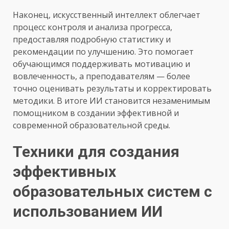
Наконец, искусственный интеллект облегчает
процесс контроля и анализа прогресса,
предоставляя подробную статистику и
рекомендации по улучшению. Это помогает
обучающимся поддерживать мотивацию и
вовлеченность, а преподавателям — более
точно оценивать результаты и корректировать
методики. В итоге ИИ становится незаменимым
помощником в создании эффективной и
современной образовательной среды.
Техники для создания
эффективных
образовательных систем с
использованием ИИ