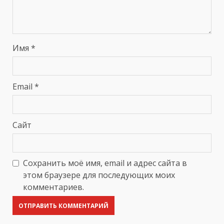
Имя
*
Email
*
Сайт
Сохранить моё имя, email и адрес сайта в
этом браузере для последующих моих
комментариев.