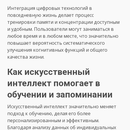
Интеграция цифровых технологий в
повседневную жизнь делает процесс
тренировки памяти и концентрации доступным
и удобным. Пользователи могут заниматься в
любое время и в любом месте, что значительно
повышает вероятность систематического
улучшения когнитивных функций и общего
качества жизни.
Как искусственный
интеллект помогает в
обучении и запоминании
Искусственный интеллект значительно меняет
подход к обучению, делая его более
персонализированным и эффективным.
Благодаря анализу данных об индивидуальных