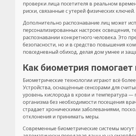
проверки лица посетителя в реальном време
риски, связанные с утерей физических ключей.
Дополнительно распознавание лиц может исп
персонализированных настроек освещения, т
распознавании конкретного человека. Это пр
безопасности, но и в средство повышения ко
повседневный обиход, делая дом умнее и защ
Как биометрия помогает 
Биометрические технологии играют всё боле
Устройства, оснащённые сенсорами для считы
уровень кислорода в крови и температура — 
организма без необходимости посещения врача
страдает хроническими заболеваниями, поск
отклонения и принимать меры.
Современные биометрические системы могут 
автоматически передавая данные на смартфон 